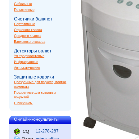
Сабельные
Гильотинные
Счетчики банкнот
Портативные
Офисного класса
Среднего класса
Банковского класса
Детекторы валют
Ультрафиолетовые
Инфракрасные
Автоматические
Защитные коврики
Прозрачные для паркета, плитки,
ламината
Прозрачные для ковровых
покрытий
С рисунком
Онлайн-консультанты
12-278-287
ICQ
prima-office
Skype