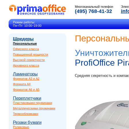
Многоканальный телефон
Элек
(495) 768-41-32
inf
Режим работы:
Пн–Пт: 10:00–19:00
Персональны
Шредеры
Персональные
Офисного класса
Уничтожител
Повышенной мощности
ProfiOffice P
Высокой секретности
Архивного класса
Ламинаторы
Средняя секретность и компак
Форматов A3 и A2
Формата A4
Форматов A6 и A5
Переплетчики
Пластиковыми пружинами
Металлическими пружинами
Термообложками
Резаки бумаги
Роликовые