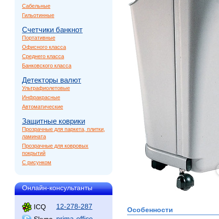
Сабельные
Гильотинные
Счетчики банкнот
Портативные
Офисного класса
Среднего класса
Банковского класса
Детекторы валют
Ультрафиолетовые
Инфракрасные
Автоматические
Защитные коврики
Прозрачные для паркета, плитки,
ламината
Прозрачные для ковровых
покрытий
С рисунком
Онлайн-консультанты
12-278-287
ICQ
Особенности
prima-office
Skype