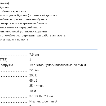
льная)
бумаги
кобами, скрепками
при подаче бумаги (оптический датчик)
работы и при застревании бумаги
реверса при застревании бумаги
тверстием на передней части
неправильной установки корзины
 спокойно разговривать при работе аппарата
я аппарата по полу
7,5 мм
2757)
1
загрузка
19 листов бумаги плотностью 70 г/кв.м.
220 мм
200 Вт
65 дБ
35 литров
10 кг
370x330x520 мм
Италия, Elcoman Srl