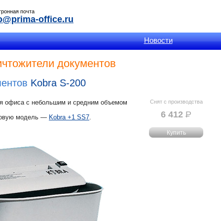
тронная почта
o@prima-office.ru
Новости
чтожители документов
ментов
Kobra S-200
ля офиса с небольшим и средним объемом
Снят с производства
6 412
Р
УБ.
новую модель —
Kobra +1 SS7
.