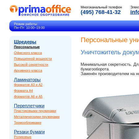
Многоканальный телефон
Элек
(495) 768-41-32
inf
Режим работы:
Пн–Пт: 10:00–19:00
Персональные уни
Шредеры
Персональные
Уничтожитель доку
Офисного класса
Повышенной мощности
Минимальная секретность. Д
Высокой секретности
бумагооборота.
Архивного класса
Заменён производителем на 
Ламинаторы
Форматов A3 и A2
Формата A4
Форматов A6 и A5
Переплетчики
Пластиковыми пружинами
Металлическими пружинами
Термообложками
Резаки бумаги
Роликовые