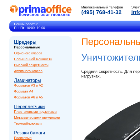
Многоканальный телефон
Элек
(495) 768-41-32
inf
Режим работы:
Пн–Пт: 10:00–19:00
Персональны
Шредеры
Персональные
Офисного класса
Уничтожител
Повышенной мощности
Высокой секретности
Архивного класса
Средняя секретность. Для пе
нагрузках.
Ламинаторы
Форматов A3 и A2
Формата A4
Форматов A6 и A5
Переплетчики
Пластиковыми пружинами
Металлическими пружинами
Термообложками
Резаки бумаги
Роликовые