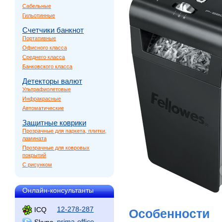
Сабельные
Гильотинные
Счетчики банкнот
Портативные
Офисного класса
Среднего класса
Банковского класса
Детекторы валют
Ультрафиолетовые
Инфракрасные
Автоматические
Защитные коврики
Прозрачные для паркета, плитки,
ламината
Прозрачные для ковровых
покрытий
С рисунком
Онлайн-консультанты
12-278-287
ICQ
Особенности
prima-office
Skype