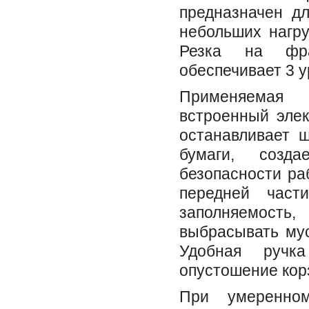
предназначен дл
небольших нагру
Резка на фр
обеспечивает 3 у
Применяемая
встроенный элек
останавливает ш
бумаги, созд
безопасности ра
передней част
заполняемост
выбрасывать мус
Удобная ручк
опустошение кор
При умеренно