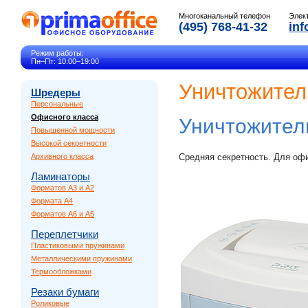
Многоканальный телефон
Элек
(495) 768-41-32
inf
Режим работы:
Пн–Пт: 10:00–19:00
Уничтожител
Шредеры
Персональные
Офисного класса
Уничтожител
Повышенной мощности
Высокой секретности
Архивного класса
Средняя секретность. Для оф
Ламинаторы
Форматов A3 и A2
Формата A4
Форматов A6 и A5
Переплетчики
Пластиковыми пружинами
Металлическими пружинами
Термообложками
Резаки бумаги
Роликовые