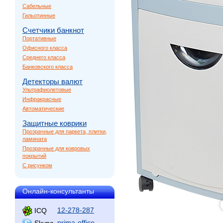
Сабельные
Гильотинные
Счетчики банкнот
Портативные
Офисного класса
Среднего класса
Банковского класса
Детекторы валют
Ультрафиолетовые
Инфракрасные
Автоматические
Защитные коврики
Прозрачные для паркета, плитки,
ламината
Прозрачные для ковровых
покрытий
С рисунком
Онлайн-консультанты
12-278-287
ICQ
prima-office
Skype