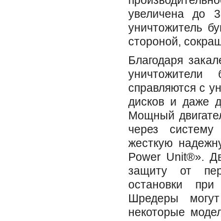
производительн
увеличена до 3
уничтожитель б
стороной, сокра
Благодаря закал
уничтожители
справляются с у
дисков и даже д
Мощный двигател
через систему
жесткую надежну
Power Unit®». Д
защиту от пер
остановки при
Шредеры могут
некоторые модел