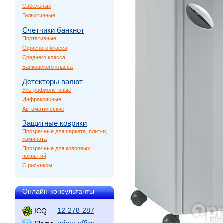
Сабельные
Гильотинные
Счетчики банкнот
Портативные
Офисного класса
Среднего класса
Банковского класса
Детекторы валют
Ультрафиолетовые
Инфракрасные
Автоматические
Защитные коврики
Прозрачные для паркета, плитки,
ламината
Прозрачные для ковровых
покрытий
С рисунком
Онлайн-консультанты
12-278-287
ICQ
prima-office
Skype