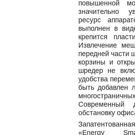
повышенной мо
значительно у
ресурс аппара
выполнен в вид
крепится пласт
Извлечение меш
передней части 
корзины и откры
шредер не вклю
удобства переме
быть добавлен л
многостранич
Современный д
обстановку офис
Запатентованн
«Energy Sma