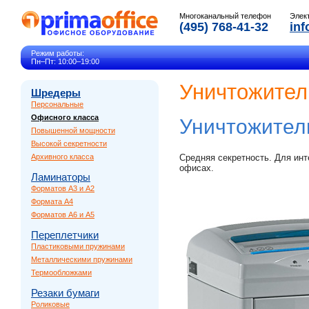
Многоканальный телефон
Элек
(495) 768-41-32
inf
Режим работы:
Пн–Пт: 10:00–19:00
Уничтожител
Шредеры
Персональные
Офисного класса
Уничтожител
Повышенной мощности
Высокой секретности
Архивного класса
Средняя секретность. Для инт
офисах.
Ламинаторы
Форматов A3 и A2
Формата A4
Форматов A6 и A5
Переплетчики
Пластиковыми пружинами
Металлическими пружинами
Термообложками
Резаки бумаги
Роликовые