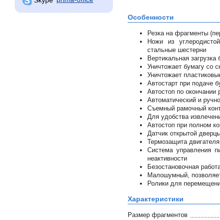
Особенности
Резка на фрагменты (пе
Ножи из углеродистой
стальные шестерни
Вертикальная загрузка 
Уничтожает бумагу со с
Уничтожает пластиковы
Автостарт при подаче б
Автостоп по окончании 
Автоматический и ручно
Съемный рамочный конт
Для удобства извлечен
Автостоп при полном ко
Датчик открытой дверц
Термозащита двигателя
Система управления п
неактивности
Безостановочная работа
Малошумный, позволяет
Ролики для перемещени
Характеристики
Размер фрагментов