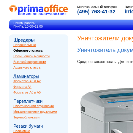
Многоканальный телефон
Элек
(495) 768-41-32
inf
Режим работы:
Пн–Пт: 10:00–19:00
Уничтожители док
Шредеры
Персональные
Уничтожитель доку
Офисного класса
Повышенной мощности
Средняя секретность. Для инт
Высокой секретности
Архивного класса
Ламинаторы
Форматов A3 и A2
Формата A4
Форматов A6 и A5
Переплетчики
Пластиковыми пружинами
Металлическими пружинами
Термообложками
Резаки бумаги
Роликовые