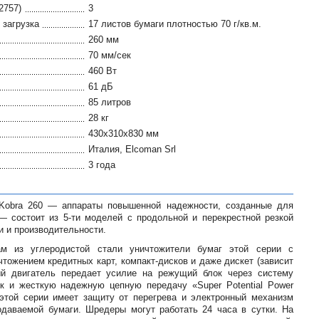
2757)
3
загрузка
17 листов бумаги плотностью 70 г/кв.м.
260 мм
70 мм/сек
460 Вт
61 дБ
85 литров
28 кг
430x310x830 мм
Италия, Elcoman Srl
3 года
Kobra 260 — аппараты повышенной надежности, созданные для
— состоит из 5-ти моделей с продольной и перекрестной резкой
и и производительности.
м из углеродистой стали уничтожители бумаг этой серии с
тожением кредитных карт, компакт-дисков и даже дискет (зависит
й двигатель передает усилие на режущий блок через систему
к и жесткую надежную цепную передачу «Super Potential Power
 этой серии имеет защиту от перегрева и электронный механизм
одаваемой бумаги. Шредеры могут работать 24 часа в сутки. На