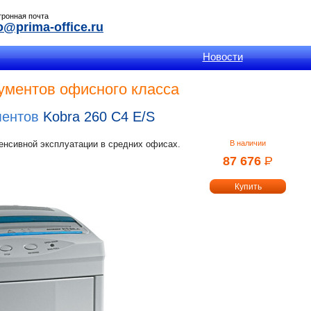
тронная почта
o@prima-office.ru
Новости
ументов офисного класса
ментов
Kobra 260 C4 E/S
енсивной эксплуатации в средних офисах.
В наличии
87 676
Р
УБ.