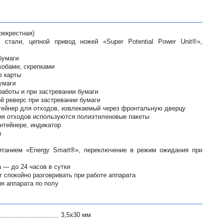
рекрестная)
 стали, цепной привод ножей «Super Potential Power Unit®»,
бумаги
кобами, скрепками
е карты
умаги
работы и при застревании бумаги
й реверс при застревании бумаги
ейнер для отходов, извлекаемый через фронтальную дверцу
ия отходов используются полиэтиленовые пакеты
нтейнере, индикатор
ы
итанием «Energy Smart®», переключение в режим ожидания при
 — до 24 часов в сутки
 спокойно разговривать при работе аппарата
я аппарата по полу
3,5x30 мм