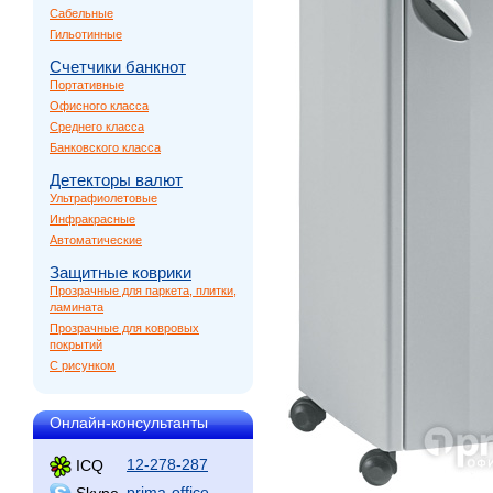
Сабельные
Гильотинные
Счетчики банкнот
Портативные
Офисного класса
Среднего класса
Банковского класса
Детекторы валют
Ультрафиолетовые
Инфракрасные
Автоматические
Защитные коврики
Прозрачные для паркета, плитки,
ламината
Прозрачные для ковровых
покрытий
С рисунком
Онлайн-консультанты
12-278-287
ICQ
prima-office
Skype