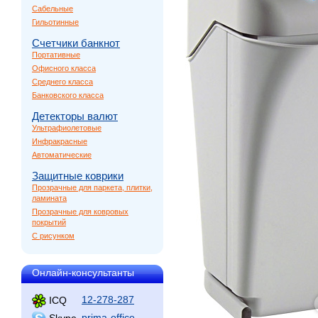
Сабельные
Гильотинные
Счетчики банкнот
Портативные
Офисного класса
Среднего класса
Банковского класса
Детекторы валют
Ультрафиолетовые
Инфракрасные
Автоматические
Защитные коврики
Прозрачные для паркета, плитки,
ламината
Прозрачные для ковровых
покрытий
С рисунком
Онлайн-консультанты
12-278-287
ICQ
prima-office
Skype