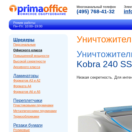
Многоканальный телефон
Элек
(495) 768-41-32
inf
Режим работы:
Пн–Пт: 10:00–19:00
Уничтожител
Шредеры
Персональные
Офисного класса
Уничтожител
Повышенной мощности
Kobra 240 SS
Высокой секретности
Архивного класса
Ламинаторы
Низкая секретность. Для инте
Форматов A3 и A2
Формата A4
Форматов A6 и A5
Переплетчики
Пластиковыми пружинами
Металлическими пружинами
Термообложками
Резаки бумаги
Роликовые