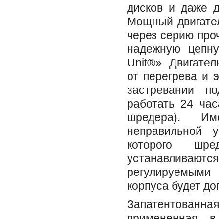
дисков и даже д
Мощный двигател
через серию про
надежную цепну
Unit®». Двигате
от перегрева и 
застревании п
работать 24 час
шредера). Им
неправильной у
которого шр
устанавлива
регулируемым
корпуса будет до
Запатентованн
примененная в