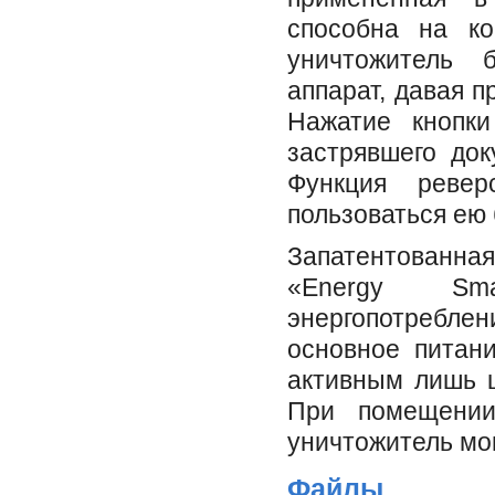
способна на ко
уничтожитель
аппарат, давая 
Нажатие кнопки
застрявшего док
Функция ревер
пользоваться ею 
Запатентованн
«Energy Sma
энергопотреблен
основное питани
активным лишь ц
При помещении
уничтожитель мо
Файлы