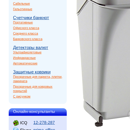
Сабельные
Гильотинные
Счетчики банкнот
Портативные
Офисного класса
Среднего класса
Банковского класса
Детекторы валют
Ультрафиолетовые
Инфракрасные
Автоматические
Защитные коврики
Прозрачные для паркета, плитки,
ламината
Прозрачные для ковровых
покрытий
С рисунком
Онлайн-консультанты
12-278-287
ICQ
prima-office
Skype