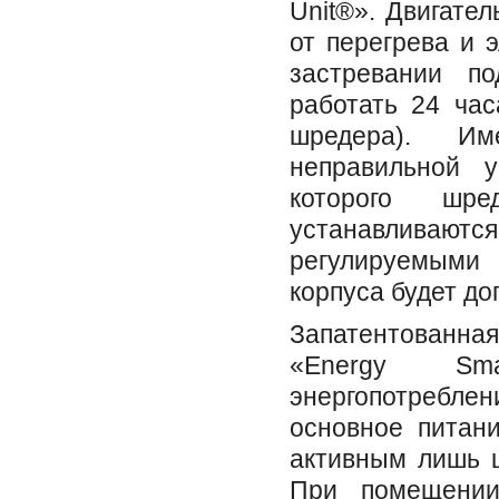
Unit®». Двигате
от перегрева и 
застревании п
работать 24 час
шредера). Им
неправильной у
которого шр
устанавлива
регулируемым
корпуса будет до
Запатентованн
«Energy Sma
энергопотреблен
основное питани
активным лишь ц
При помещении