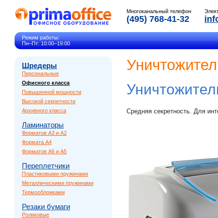
Многоканальный телефон
Элек
(495) 768-41-32
inf
Режим работы:
Пн–Пт: 10:00–19:00
Уничтожител
Шредеры
Персональные
Офисного класса
Уничтожител
Повышенной мощности
Высокой секретности
Архивного класса
Средняя секретность. Для инт
Ламинаторы
Форматов A3 и A2
Формата A4
Форматов A6 и A5
Переплетчики
Пластиковыми пружинами
Металлическими пружинами
Термообложками
Резаки бумаги
Роликовые