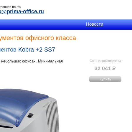
тронная почта
o@prima-office.ru
Новости
ументов офисного класса
ментов
Kobra +2 SS7
в небольших офисах. Минимальная
Снят с производства
32 041
Р
УБ.