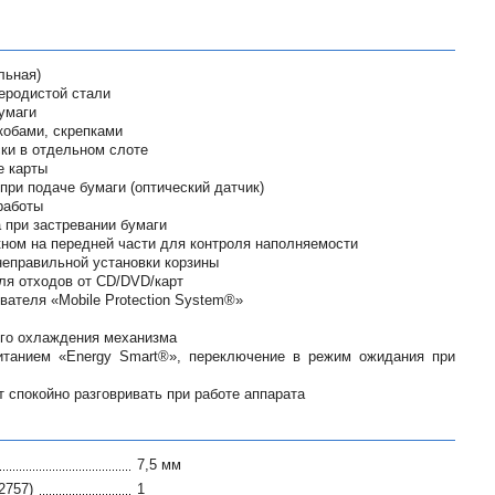
льная)
еродистой стали
умаги
кобами, скрепками
ки в отдельном слоте
е карты
при подаче бумаги (оптический датчик)
работы
 при застревании бумаги
кном на передней части для контроля наполняемости
неправильной установки корзины
ля отходов от CD/DVD/карт
ателя «Mobile Protection System®»
го охлаждения механизма
итанием «Energy Smart®», переключение в режим ожидания при
 спокойно разговривать при работе аппарата
7,5 мм
2757)
1