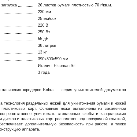
загрузка
26 листов бумаги плотностью 70 г/кв.м.
230 мм
25 мм/сек
220 В
250 Вт
55 дБ
38 литров
13 кг
390x300x590 мм
Италия, Elcoman Srl
3 года
тальянских шредеров Kobra — серия уничтожителей документов
а технология раздельных ножей для уничтожения бумаги и ножей
 пластиковых карт. Основные ножи выполонены из закаленной
беспрепятственно уничтожать степлерные скобы и канцелярские
я дисков и пластиковых карт расположен под прозрачной крышкой,
беспечивает дополнительную безопасность при работе, а также
онструкцию аппарата.