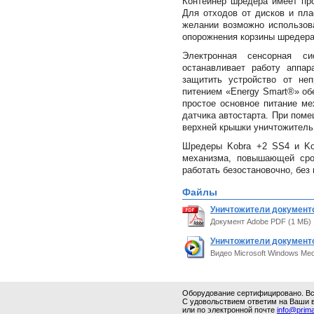
Контейнер шредера имеет про
Для отходов от дисков и пл
желании возможно использов
опорожнения корзины шредера
Электронная сенсорная си
останавливает работу аппар
защитить устройство от неп
питением «Energy Smart®» об
простое основное питание ме
датчика автостарта. При поме
верхней крышки уничтожитель
Шредеры Kobra +2 SS4 и Ko
механизма, повышающей сро
работать безостановочно, без 
Файлы
Уничтожители документо
Документ Adobe PDF (1 МБ)
Уничтожители документов
Видео Microsoft Windows Med
Оборудование сертифицировано. Все
С удовольствием ответим на Ваши 
или по электронной почте
info@prima