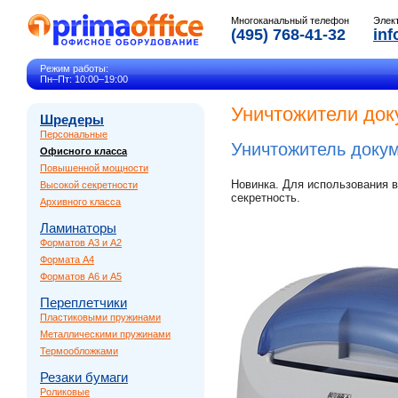
Многоканальный телефон
Элек
(495) 768-41-32
inf
Режим работы:
Пн–Пт: 10:00–19:00
Уничтожители док
Шредеры
Персональные
Уничтожитель доку
Офисного класса
Повышенной мощности
Новинка. Для использования 
Высокой секретности
секретность.
Архивного класса
Ламинаторы
Форматов A3 и A2
Формата A4
Форматов A6 и A5
Переплетчики
Пластиковыми пружинами
Металлическими пружинами
Термообложками
Резаки бумаги
Роликовые