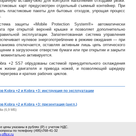
зрачную вставку-окно для контроля наполнения отходами резки.
астиковых карт предусмотрен отдельный съемный контейнер. При
ать пластиковые пакеты для бытовых отходов, упрощая процесс
.
стема защиты «Mobile Protection System®» автоматически
ата при открытой верхней крышке и позволяет дополнительно
равильной эксплуатации. Запатентованная система управления
еспечивает нулевое энергопотребление в режиме ожидания — при
ханизма отключается, оставляя активным лишь цепь оптического
щении в загрузочное отверстие бумаги или при открытии и закрыти
 моментально активируется.
bra +2 SS7 обрудованы системой принудительного охлаждения
к жизни двигателя и привода ножей, и позволяющей шредеру
перегрева и кратких рабочих циклов.
в Kobra +2 и Kobra +3: инструкция по эксплуатации
 Kobra +2 и Kobra +3: презентация (англ.)
ia (6,9 МБ)
 цены указаны в рублях (
Р
) с учетом НДС.
вопросы по телефону
(495) 768-41-32
УБ.
-office.ru