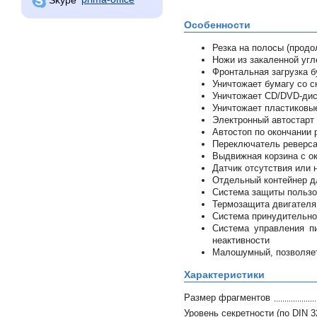
Особенности
Резка на полосы (продо
Ножи из закаленной угл
Фронтальная загрузка б
Уничтожает бумагу со с
Уничтожает CD/DVD-дис
Уничтожает пластиковы
Электронный автостарт 
Автостоп по окончании 
Переключатель реверса
Выдвижная корзина с о
Датчик отсутствия или 
Отдельный контейнер д
Система защиты пользов
Термозащита двигателя
Система принудительно
Система управления п
неактивности
Малошумный, позволяет
Характеристики
Размер фрагментов
Уровень секретности (по DIN 3