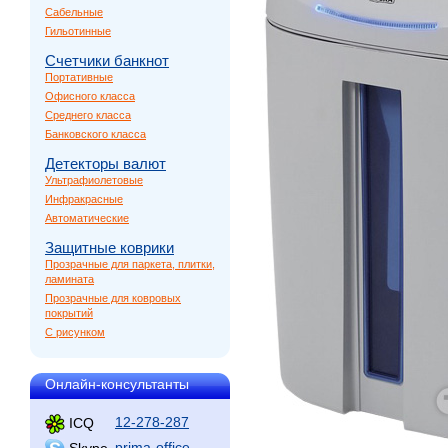
Сабельные
Гильотинные
Счетчики банкнот
Портативные
Офисного класса
Среднего класса
Банковского класса
Детекторы валют
Ультрафиолетовые
Инфракрасные
Автоматические
Защитные коврики
Прозрачные для паркета, плитки,
ламината
Прозрачные для ковровых
покрытий
С рисунком
Онлайн-консультанты
12-278-287
ICQ
prima-office
Skype