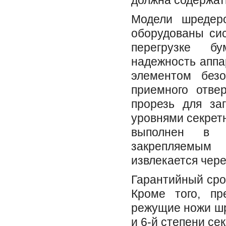
должна содержат
Модели шредеро
оборудованы сис
перегрузке б
надежность аппа
элементом без
приемного отве
прорезь для заг
уровнями секретн
выполнен в 
закрепляемым
извлекается чере
Гарантийный сро
Кроме того, пр
режущие ножи шр
и 6-й степени се