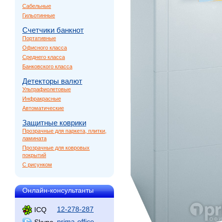
Сабельные
Гильотинные
Счетчики банкнот
Портативные
Офисного класса
Среднего класса
Банковского класса
Детекторы валют
Ультрафиолетовые
Инфракрасные
Автоматические
Защитные коврики
Прозрачные для паркета, плитки,
ламината
Прозрачные для ковровых
покрытий
С рисунком
Онлайн-консультанты
12-278-287
ICQ
prima-office
Skype