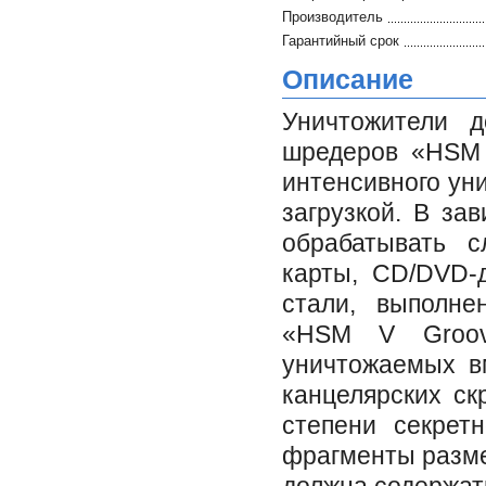
Производитель
Гарантийный срок
Описание
Уничтожители 
шредеров «HSM 
интенсивного ун
загрузкой. В за
обрабатывать с
карты, CD/DVD-д
стали, выполне
«HSM V Groov
уничтожаемых в
канцелярских ск
степени секрет
фрагменты разме