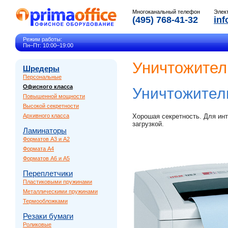
Многоканальный телефон
Элек
(495) 768-41-32
inf
Режим работы:
Пн–Пт: 10:00–19:00
Уничтожител
Шредеры
Персональные
Офисного класса
Уничтожител
Повышенной мощности
Высокой секретности
Архивного класса
Хорошая секретность. Для инт
загрузкой.
Ламинаторы
Форматов A3 и A2
Формата A4
Форматов A6 и A5
Переплетчики
Пластиковыми пружинами
Металлическими пружинами
Термообложками
Резаки бумаги
Роликовые