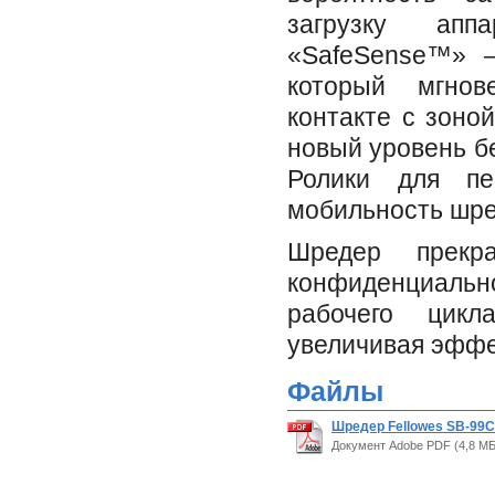
загрузку апп
«SafeSense™» —
который мгнов
контакте с зоно
новый уровень б
Ролики для пе
мобильность шре
Шредер прекр
конфиденциально
рабочего цикл
увеличивая эффе
Файлы
Шредер Fellowes SB-99C
Документ Adobe PDF (4,8 МБ