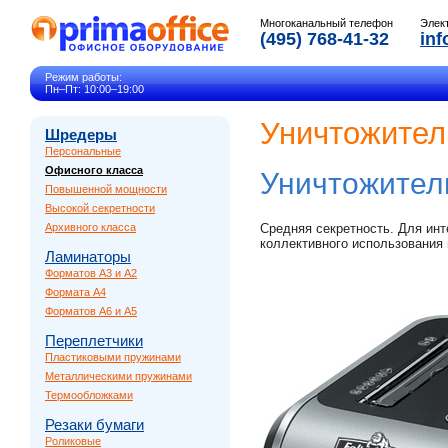
Многоканальный телефон
Элек
(495) 768-41-32
inf
Режим работы:
Пн–Пт: 10:00–19:00
Уничтожител
Шредеры
Персональные
Офисного класса
Уничтожител
Повышенной мощности
Высокой секретности
Архивного класса
Средняя секретность. Для инт
коллективного использования
Ламинаторы
Форматов A3 и A2
Формата A4
Форматов A6 и A5
Переплетчики
Пластиковыми пружинами
Металлическими пружинами
Термообложками
Резаки бумаги
Роликовые