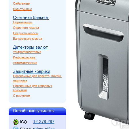
Сабельные
Гильотинные
Счетчики банкнот
Портативные
Офисного класса
Среднего класса
Банковского класса
Детекторы валют
Ультрафиолетовые
Инфракрасные
Автоматические
Защитные коврики
Прозрачные для паркета, плитки,
ламината
Прозрачные для ковровых
покрытий
С рисунком
Онлайн-консультанты
12-278-287
ICQ
prima-office
Skype