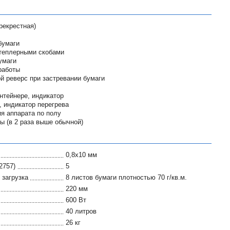
рекрестная)
бумаги
степлерными скобами
умаги
работы
й реверс при застревании бумаги
нтейнере, индикатор
 индикатор перегрева
я аппарата по полу
ы (в 2 раза выше обычной)
0,8x10 мм
2757)
5
загрузка
8 листов бумаги плотностью 70 г/кв.м.
220 мм
600 Вт
40 литров
26 кг