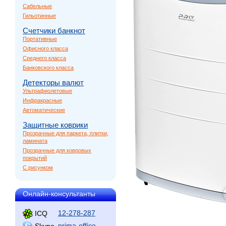
Сабельные
Гильотинные
Счетчики банкнот
Портативные
Офисного класса
Среднего класса
Банковского класса
Детекторы валют
Ультрафиолетовые
Инфракрасные
Автоматические
Защитные коврики
Прозрачные для паркета, плитки,
ламината
Прозрачные для ковровых
покрытий
С рисунком
Онлайн-консультанты
12-278-287
ICQ
prima-office
Skype