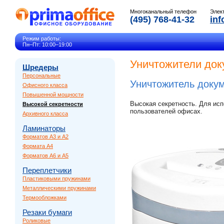
Многоканальный телефон
Элек
(495) 768-41-32
inf
Режим работы:
Пн–Пт: 10:00–19:00
Уничтожители док
Шредеры
Персональные
Уничтожитель доку
Офисного класса
Повышенной мощности
Высокая секретность. Для исп
Высокой секретности
пользователей офисах.
Архивного класса
Ламинаторы
Форматов A3 и A2
Формата A4
Форматов A6 и A5
Переплетчики
Пластиковыми пружинами
Металлическими пружинами
Термообложками
Резаки бумаги
Роликовые