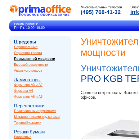
Многоканальный телефон
Элек
(495) 768-41-32
inf
Режим работы:
Пн–Пт: 10:00–19:00
Уничтожител
Шредеры
Персональные
мощности
Офисного класса
Повышенной мощности
Высокой секретности
Уничтожител
Архивного класса
PRO KGB TE
Ламинаторы
Форматов A3 и A2
Формата A4
Средняя секретность. Высоко
Форматов A6 и A5
офисов.
Переплетчики
Пластиковыми пружинами
Металлическими пружинами
Термообложками
Резаки бумаги
Роликовые