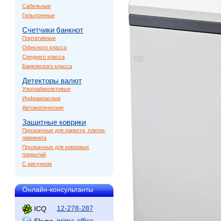
Сабельные
Гильотинные
Счетчики банкнот
Портативные
Офисного класса
Среднего класса
Банковского класса
Детекторы валют
Ультрафиолетовые
Инфракрасные
Автоматические
Защитные коврики
Прозрачные для паркета, плитки,
ламината
Прозрачные для ковровых
покрытий
С рисунком
Онлайн-консультанты
12-278-287
ICQ
prima-office
Skype