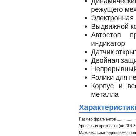
Динамически
режущего ме
Электронная 
Выдвижной ко
Автостоп п
индикатор
Датчик откры
Двойная защи
Непрерывный
Ролики для п
Корпус и вс
металла
Характеристик
Размер фрагментов
Уровень секретности (по DIN 3
Максимальная одновременная 