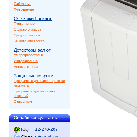
Сабельные
Гильотинные
Счетчики банкнот
Портативные
Офисного класса
Среднего класса
Банковского класса
Детекторы валют
Ультрафиолетовые
Инфракрасные
Автоматические
Защитные коврики
Прозрачные для паркета, плитки,
ламината
Прозрачные для ковровых
покрытий
С рисунком
Онлайн-консультанты
12-278-287
ICQ
prima-office
Skype