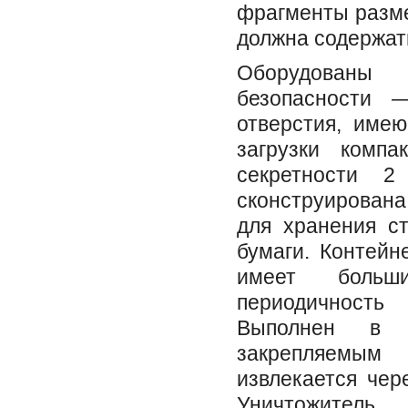
фрагменты разме
должна содержат
Оборудованы
безопасности 
отверстия, име
загрузки компа
секретности 
сконструирована
для хранения ст
бумаги. Контейн
имеет больш
периодичность
Выполнен в 
закрепляемым
извлекается чер
Уничтожитель 