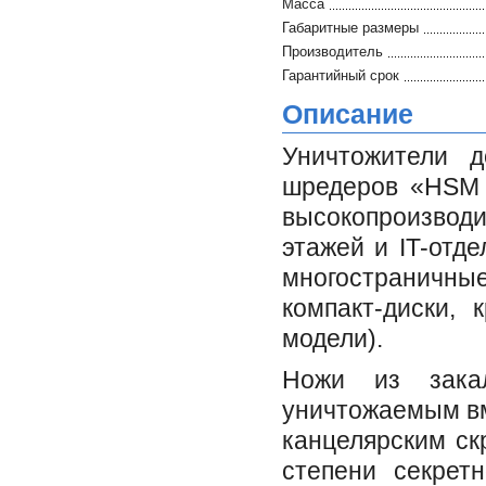
Масса
Габаритные размеры
Производитель
Гарантийный срок
Описание
Уничтожители 
шредеров «HSM 
высокопроизвод
этажей и IT-отд
многостраничны
компакт-диски, 
модели).
Ножи из зака
уничтожаемым вм
канцелярским ск
степени секрет