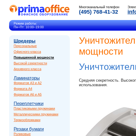
Многоканальный телефон
Элек
(495) 768-41-32
inf
Режим работы:
Пн–Пт: 10:00–19:00
Уничтожител
Шредеры
Персональные
мощности
Офисного класса
Повышенной мощности
Высокой секретности
Уничтожител
Архивного класса
Ламинаторы
Средняя секретность. Высоко
Форматов A3 и A2
использования.
Формата A4
Форматов A6 и A5
Переплетчики
Пластиковыми пружинами
Металлическими пружинами
Термообложками
Резаки бумаги
Роликовые