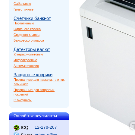
Сабельные
Гильотинные
Счетчики банкнот
Портативные
Офисного класса
Среднего класса
Банковского класса
Детекторы валют
Ультрафиолетовые
Инфракрасные
Автоматические
Защитные коврики
Прозрачные для паркета, плитки,
ламината
Прозрачные для ковровых
покрытий
С рисунком
Онлайн-консультанты
12-278-287
ICQ
prima-office
Skype