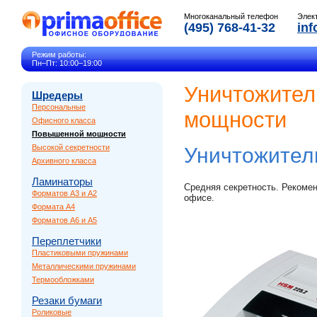
Многоканальный телефон
Элек
(495) 768-41-32
inf
Режим работы:
Пн–Пт: 10:00–19:00
Уничтожител
Шредеры
Персональные
мощности
Офисного класса
Повышенной мощности
Высокой секретности
Уничтожител
Архивного класса
Ламинаторы
Средняя секретность. Рекомен
Форматов A3 и A2
офисе.
Формата A4
Форматов A6 и A5
Переплетчики
Пластиковыми пружинами
Металлическими пружинами
Термообложками
Резаки бумаги
Роликовые