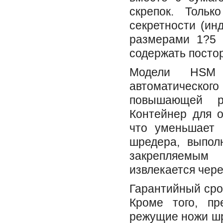
скрепок. Тольк
секретности (ин
размерами 1?5 
содержать посто
Модели HSM 
автоматическог
повышающей р
Контейнер для о
что уменьшает 
шредера, выпол
закрепляемым
извлекается чере
Гарантийный сро
Кроме того, пр
режущие ножи шр