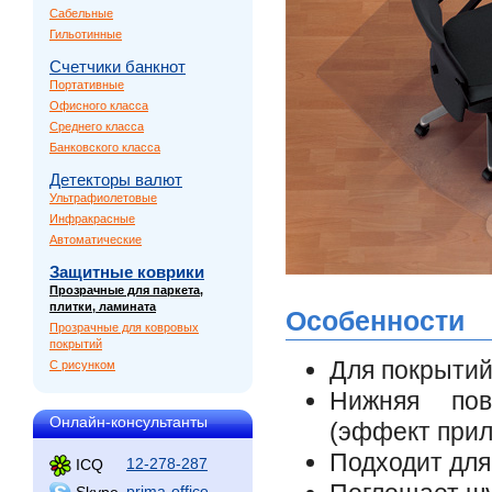
Сабельные
Гильотинные
Счетчики банкнот
Портативные
Офисного класса
Среднего класса
Банковского класса
Детекторы валют
Ультрафиолетовые
Инфракрасные
Автоматические
Защитные коврики
Прозрачные для паркета,
плитки, ламината
Особенности
Прозрачные для ковровых
покрытий
Для покрытий:
С рисунком
Нижняя пов
Онлайн-консультанты
(эффект прил
Подходит для
12-278-287
ICQ
prima-office
Skype