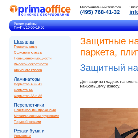
Многоканальный телефон
Элек
(495) 768-41-32
inf
Режим работы:
Пн–Пт: 10:00–19:00
Защитные на
Шредеры
Персональные
паркета, пли
Офисного класса
Повышенной мощности
Высокой секретности
Защитный на
Архивного класса
Ламинаторы
Для защиты гладких напольны
Форматов A3 и A2
наибольшему износу.
Формата A4
Форматов A6 и A5
Переплетчики
Пластиковыми пружинами
Металлическими пружинами
Термообложками
Резаки бумаги
Роликовые