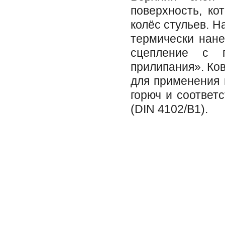
поверхность, ко
колёс стульев. Н
термически нан
сцепление с 
прилипания». Ко
для применения 
горюч и соответ
(DIN 4102/B1).