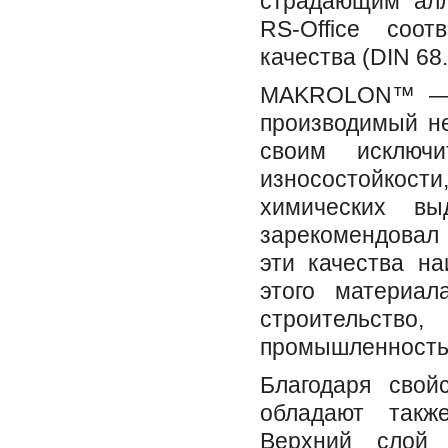
страдающим алл
RS-Office соот
качества (DIN 68.
МAKROLON™ — в
производимый не
своим исключ
износостойкости
химических вы
зарекомендовал 
эти качества н
этого материал
строительст
промышленность
Благодаря свой
обладают такж
Верхний слой 