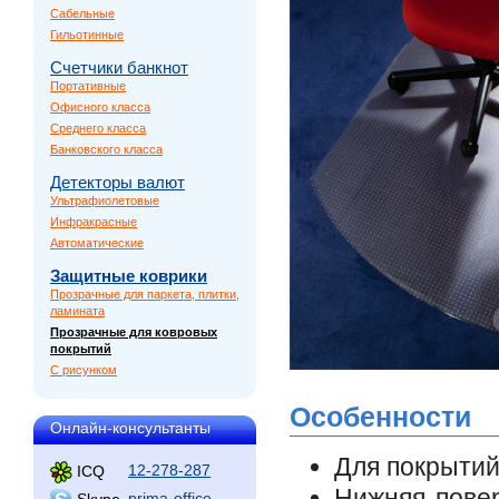
Сабельные
Гильотинные
Счетчики банкнот
Портативные
Офисного класса
Среднего класса
Банковского класса
Детекторы валют
Ультрафиолетовые
Инфракрасные
Автоматические
Защитные коврики
Прозрачные для паркета, плитки,
ламината
Прозрачные для ковровых
покрытий
С рисунком
Особенности
Онлайн-консультанты
Для покрытий
12-278-287
ICQ
Нижняя пове
prima-office
Skype