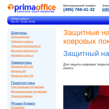
Многоканальный телефон
Элек
(495) 768-41-32
inf
Режим работы:
Пн–Пт: 10:00–19:00
Защитные на
Шредеры
Персональные
ковровых по
Офисного класса
Повышенной мощности
Высокой секретности
Защитный на
Архивного класса
Ламинаторы
Для защиты ковровых покрыти
Форматов A3 и A2
износу.
Формата A4
Форматов A6 и A5
Переплетчики
Пластиковыми пружинами
Металлическими пружинами
Термообложками
Резаки бумаги
Роликовые