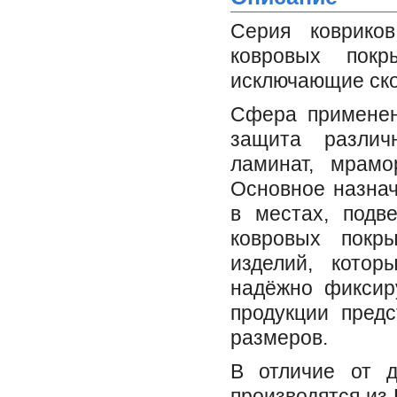
Серия ковриков
ковровых покр
исключающие ско
Сфера применен
защита различ
ламинат, мрамо
Основное назна
в местах, подв
ковровых покры
изделий, котор
надёжно фиксир
продукции пред
размеров.
В отличие от д
производятся из