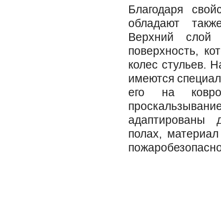
Благодаря свой
обладают такж
Верхний слой 
поверхность, ко
колес стульев. Н
имеются специа
его на ковр
проскальзыва
адаптированы 
полах, материал
пожаробезопаснос