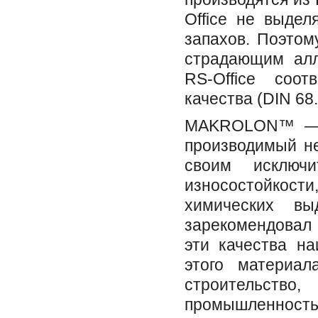
Office не выдел
запахов. Поэтом
страдающим алл
RS-Office соот
качества (DIN 68.
МAKROLON™ — в
производимый не
своим исключ
износостойкости
химических вы
зарекомендовал 
эти качества н
этого материал
строительст
промышленность