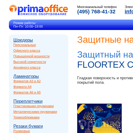
Многоканальный телефон
Элек
(495) 768-41-32
inf
Режим работы:
Пн–Пт: 10:00–19:00
Защитные на
Шредеры
Персональные
Офисного класса
Защитный на
Повышенной мощности
FLOORTEX Co
Высокой секретности
Архивного класса
Ламинаторы
Гладкая поверхность и проти
Форматов A3 и A2
покрытий пола.
Формата A4
Форматов A6 и A5
Переплетчики
Пластиковыми пружинами
Металлическими пружинами
Термообложками
Резаки бумаги
Роликовые