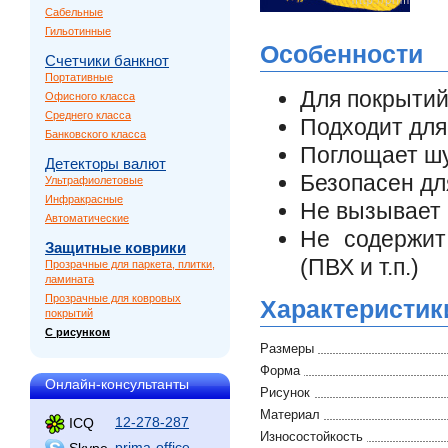
Сабельные
Гильотинные
Особенности
Счетчики банкнот
Портативные
Для покрытий:
Офисного класса
Среднего класса
Подходит для
Банковского класса
Поглощает ш
Детекторы валют
Безопасен дл
Ультрафиолетовые
Инфракрасные
Не вызывает 
Автоматические
Не содержит
Защитные коврики
(ПВХ и т.п.)
Прозрачные для паркета, плитки,
ламината
Прозрачные для ковровых
Характеристик
покрытий
С рисунком
Размеры
Форма
Онлайн-консультанты
Рисунок
Материал
12-278-287
ICQ
Износостойкость
prima-office
Skype