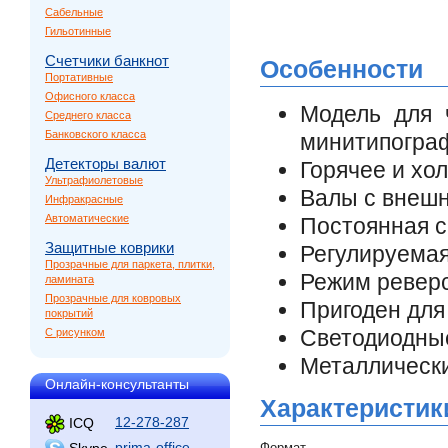
Сабельные
Гильотинные
Счетчики банкнот
Особенности
Портативные
Офисного класса
Модель для 
Среднего класса
Банковского класса
минитипогра
Детекторы валют
Горячее и хо
Ультрафиолетовые
Валы с внеш
Инфракрасные
Автоматические
Постоянная с
Защитные коврики
Регулируемая
Прозрачные для паркета, плитки,
Режим ревер
ламината
Прозрачные для ковровых
Пригоден дл
покрытий
Светодиодные
С рисунком
Металлически
Онлайн-консультанты
Характеристик
12-278-287
ICQ
prima-office
Skype
Формат