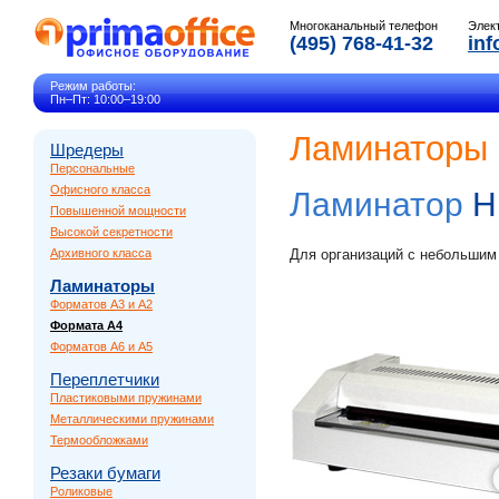
Многоканальный телефон
Элек
(495) 768-41-32
inf
Режим работы:
Пн–Пт: 10:00–19:00
Ламинаторы
Шредеры
Персональные
Офисного класса
Ламинатор
H
Повышенной мощности
Высокой секретности
Архивного класса
Для организаций с небольшим
Ламинаторы
Форматов A3 и A2
Формата A4
Форматов A6 и A5
Переплетчики
Пластиковыми пружинами
Металлическими пружинами
Термообложками
Резаки бумаги
Роликовые