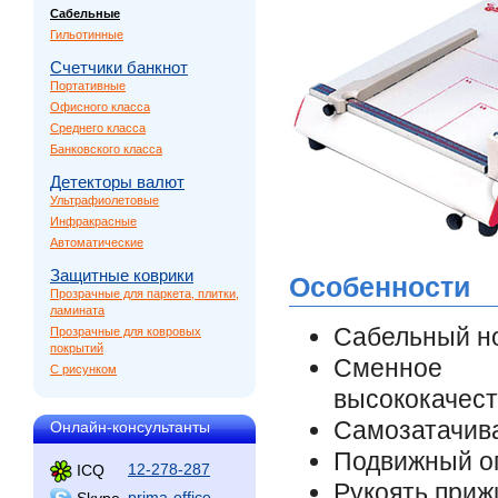
Сабельные
Гильотинные
Счетчики банкнот
Портативные
Офисного класса
Среднего класса
Банковского класса
Детекторы валют
Ультрафиолетовые
Инфракрасные
Автоматические
Защитные коврики
Особенности
Прозрачные для паркета, плитки,
ламината
Сабельный н
Прозрачные для ковровых
покрытий
Сменное
С рисунком
высококачес
Самозатачив
Онлайн-консультанты
Подвижный ог
12-278-287
ICQ
Рукоять при
prima-office
Skype