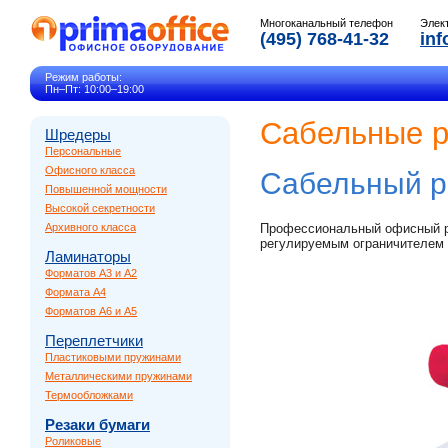
Многоканальный телефон
Элек
(495) 768-41-32
inf
Режим работы:
Пн–Пт: 10:00–19:00
Сабельные р
Шредеры
Персональные
Офисного класса
Сабельный р
Повышенной мощности
Высокой секретности
Архивного класса
Профессиональный офисный р
регулируемым ограничителем 
Ламинаторы
Форматов A3 и A2
Формата A4
Форматов A6 и A5
Переплетчики
Пластиковыми пружинами
Металлическими пружинами
Термообложками
Резаки бумаги
Роликовые