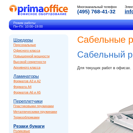
Многоканальный телефон
Элек
(495) 768-41-32
inf
Режим работы:
Пн–Пт: 10:00–19:00
Сабельные р
Шредеры
Персональные
Офисного класса
Сабельный р
Повышенной мощности
Высокой секретности
Архивного класса
Для текущих работ в офисах.
Ламинаторы
Форматов A3 и A2
Формата A4
Форматов A6 и A5
Переплетчики
Пластиковыми пружинами
Металлическими пружинами
Термообложками
Резаки бумаги
Роликовые