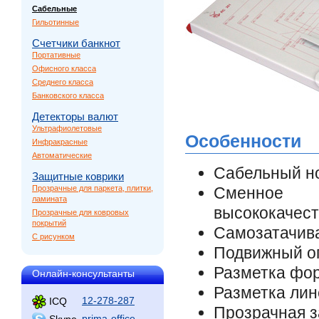
Сабельные
Гильотинные
Счетчики банкнот
Портативные
Офисного класса
Среднего класса
Банковского класса
Детекторы валют
Ультрафиолетовые
Особенности
Инфракрасные
Автоматические
Сабельный н
Защитные коврики
Прозрачные для паркета, плитки,
Сменное
ламината
высококачес
Прозрачные для ковровых
покрытий
Самозатачив
С рисунком
Подвижный ог
Разметка фор
Онлайн-консультанты
Разметка лин
12-278-287
ICQ
Прозрачная 
prima-office
Skype