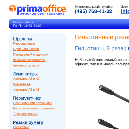
Многоканальный телефон
Элек
(495) 768-41-32
inf
Режим работы:
Пн–Пт: 10:00–19:00
Гильотинные реза
Шредеры
Персональные
Гильотинный резак
Офисного класса
Повышенной мощности
Небольшой настольный резак г
Высокой секретности
офисах, так и в малой полигр
Архивного класса
Ламинаторы
Форматов A3 и A2
Формата A4
Форматов A6 и A5
Переплетчики
Пластиковыми пружинами
Металлическими пружинами
Термообложками
Резаки бумаги
Роликовые