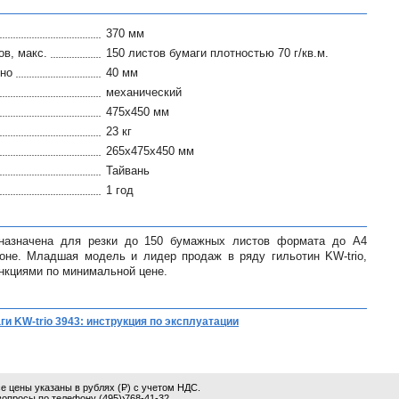
370 мм
в, макс.
150 листов бумаги плотностью 70 г/кв.м.
ьно
40 мм
механический
475x450 мм
23 кг
265x475x450 мм
Тайвань
1 год
дназначена для резки до 150 бумажных листов формата до А4
роне. Младшая модель и лидер продаж в ряду гильотин KW-trio,
кциями по минимальной цене.
и KW-trio 3943: инструкция по эксплуатации
 цены указаны в рублях (
Р
) с учетом НДС.
вопросы по телефону
(495) 768-41-32