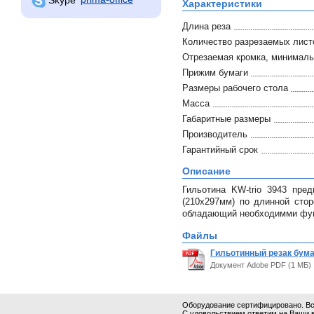
Характеристики
Длина реза
Количество разрезаемых листо
Отрезаемая кромка, минимал
Прижим бумаги
Размеры рабочего стола
Масса
Габаритные размеры
Производитель
Гарантийный срок
Описание
Гильотина KW-trio 3943 пре
(210x297мм) по длинной сто
обладающий необходимми фун
Файлы
Гильотинный резак бумаг
Документ Adobe PDF (1 МБ)
Оборудование сертифицировано. Все
С удовольствием ответим на Ваши 