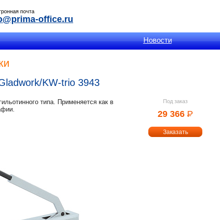
тронная почта
o@prima-office.ru
Новости
ки
Gladwork/KW-trio 3943
ильотинного типа. Применяется как в
Под заказ
афии.
29 366
Р
УБ.