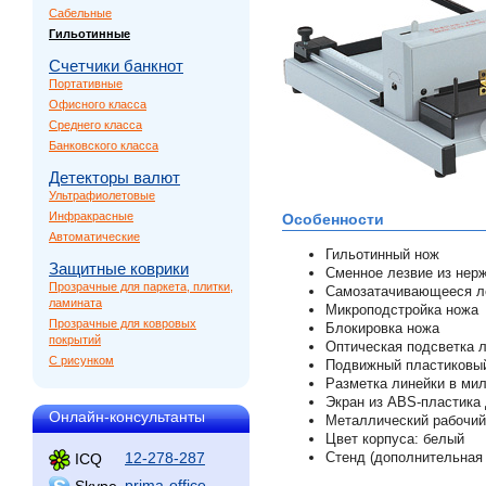
Сабельные
Гильотинные
Счетчики банкнот
Портативные
Офисного класса
Среднего класса
Банковского класса
Детекторы валют
Ультрафиолетовые
Инфракрасные
Особенности
Автоматические
Гильотинный нож
Защитные коврики
Сменное лезвие из нер
Прозрачные для паркета, плитки,
Самозатачивающееся л
ламината
Микроподстройка ножа
Прозрачные для ковровых
Блокировка ножа
покрытий
Оптическая подсветка л
С рисунком
Подвижный пластиковый
Разметка линейки в ми
Экран из ABS-пластика
Онлайн-консультанты
Металлический рабочий
Цвет корпуса: белый
12-278-287
Стенд (дополнительная 
ICQ
prima-office
Skype