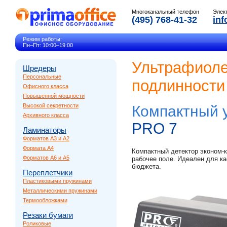
Многоканальный телефон
Элек
(495) 768-41-32
inf
Режим работы:
Пн–Пт: 10:00–19:00
Ультрафиоле
Шредеры
Персональные
подлинности
Офисного класса
Повышенной мощности
Высокой секретности
Компактный 
Архивного класса
PRO 7
Ламинаторы
Форматов A3 и A2
Формата A4
Компактный детектор эконом-
Форматов A6 и A5
рабочее поле. Идеален для ка
бюджета.
Переплетчики
Пластиковыми пружинами
Металлическими пружинами
Термообложками
Резаки бумаги
Роликовые