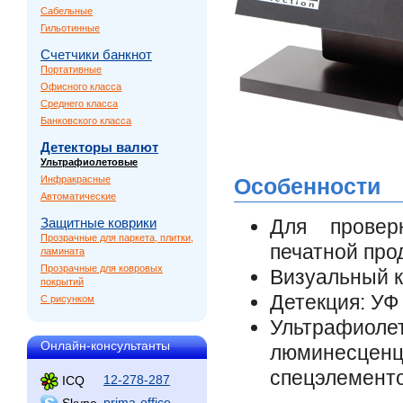
Сабельные
Гильотинные
Счетчики банкнот
Портативные
Офисного класса
Среднего класса
Банковского класса
Детекторы валют
Ультрафиолетовые
Инфракрасные
Особенности
Автоматические
Защитные коврики
Для прове
Прозрачные для паркета, плитки,
печатной про
ламината
Прозрачные для ковровых
Визуальный к
покрытий
Детекция: УФ
С рисунком
Ультрафиоле
Онлайн-консультанты
люминесцен
спецэлемент
12-278-287
ICQ
prima-office
Skype