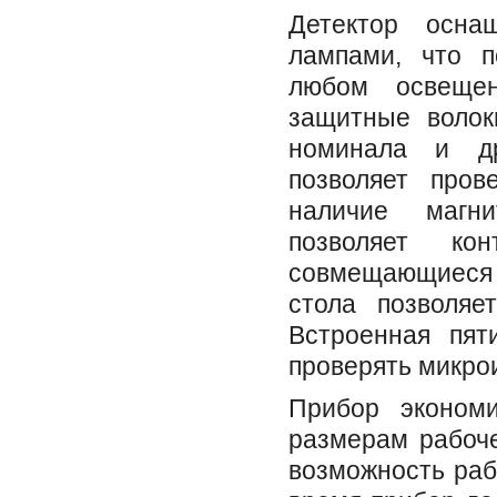
Детектор осна
лампами, что п
любом освещен
защитные волок
номинала и др
позволяет пров
наличие магн
позволяет ко
совмещающиеся
стола позволяе
Встроенная пят
проверять микро
Прибор экономи
размерам рабоче
возможность рабо