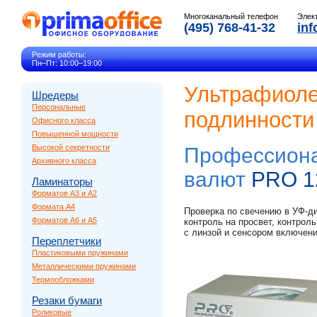
Многоканальный телефон
Элек
(495) 768-41-32
inf
Режим работы:
Пн–Пт: 10:00–19:00
Ультрафиоле
Шредеры
Персональные
подлинности
Офисного класса
Повышенной мощности
Высокой секретности
Профессиона
Архивного класса
валют
PRO 1
Ламинаторы
Форматов A3 и A2
Формата A4
Проверка по свечению в УФ-ди
Форматов A6 и A5
контроль на просвет, контрол
с линзой и сенсором включени
Переплетчики
Пластиковыми пружинами
Металлическими пружинами
Термообложками
Резаки бумаги
Роликовые