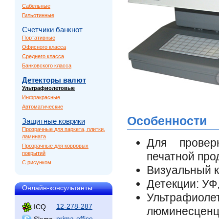
Сабельные
Гильотинные
Счетчики банкнот
Портативные
Офисного класса
Среднего класса
Банковского класса
Детекторы валют
Ультрафиолетовые
Инфракрасные
Автоматические
Особенности
Защитные коврики
Прозрачные для паркета, плитки,
ламината
Для прове
Прозрачные для ковровых
покрытий
печатной про
С рисунком
Визуальный к
Детекции: УФ,
Онлайн-консультанты
Ультрафиоле
12-278-287
ICQ
люминесцен
prima-office
Skype