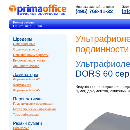
Многоканальный телефон
Элек
(495) 768-41-32
inf
Режим работы:
Пн–Пт: 10:00–19:00
Ультрафиоле
Шредеры
Персональные
подлинности
Офисного класса
Повышенной мощности
Высокой секретности
Ультрафиоле
Архивного класса
DORS 60 се
Ламинаторы
Форматов A3 и A2
Формата A4
Визуальное определение подл
Форматов A6 и A5
бумаг, документов, акцизных 
Переплетчики
Пластиковыми пружинами
Металлическими пружинами
Термообложками
Резаки бумаги
Роликовые