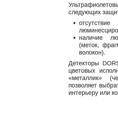
Ультрафиолетовы
следующих защит
отсутств
люминесциро
наличие лю
(меток, фра
волокон).
Детекторы DORS
цветовых испол
«металлик» (ч
позволяет выбра
интерьеру или к