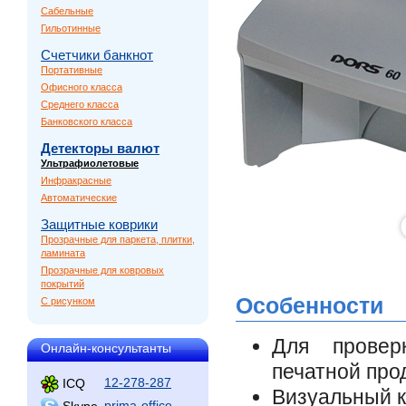
Сабельные
Гильотинные
Счетчики банкнот
Портативные
Офисного класса
Среднего класса
Банковского класса
Детекторы валют
Ультрафиолетовые
Инфракрасные
Автоматические
Защитные коврики
Прозрачные для паркета, плитки,
ламината
Прозрачные для ковровых
покрытий
Особенности
С рисунком
Для прове
Онлайн-консультанты
печатной про
12-278-287
ICQ
Визуальный к
prima-office
Skype