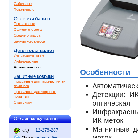
Сабельные
Гильотинные
Счетчики банкнот
Портативные
Офисного класса
Среднего класса
Банковского класса
Детекторы валют
Ультрафиолетовые
Инфракрасные
Автоматические
Особенности
Защитные коврики
Прозрачные для паркета, плитки,
Автоматическ
ламината
Прозрачные для ковровых
Детекции: ИК
покрытий
оптическая
С рисунком
Инфракрасны
Онлайн-консультанты
ИК-меток
Магнитные д
12-278-287
ICQ
меток
prima-office
Skype