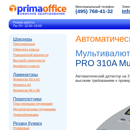
Многоканальный телефон
Элек
(495) 768-41-32
inf
Режим работы:
Пн–Пт: 10:00–19:00
Автоматичес
Шредеры
Персональные
Офисного класса
Мультивалют
Повышенной мощности
PRO 310A Mul
Высокой секретности
Архивного класса
Ламинаторы
Автоматический детектор на 
Форматов A3 и A2
высоким требованиям к провер
Формата A4
Форматов A6 и A5
Переплетчики
Пластиковыми пружинами
Металлическими пружинами
Термообложками
Резаки бумаги
Роликовые