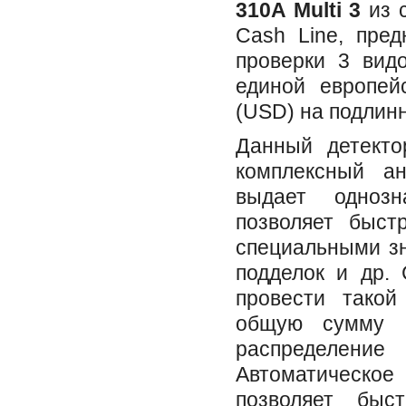
310A Multi 3
из 
Cash Line, пре
проверки 3 видо
единой европей
(USD) на подлинн
Данный детекто
комплексный а
выдает однозн
позволяет быст
специальными зн
подделок и др.
провести такой
общую сумму п
распределение 
Автоматическ
позволяет быс