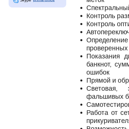
Спектральный
Контроль раз
Контроль опт
Автопереключ
Определе
проверенных 
Показания д
банкнот, сум
ошибок
Прямой и об
Световая, 
фальшивых б
Самотестиро
Работа от се
прикуривател
Возможност