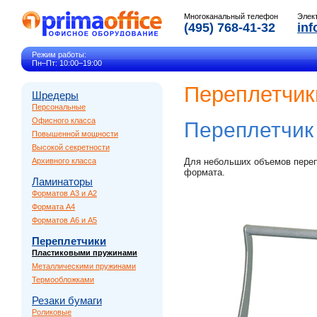
Многоканальный телефон
Элек
(495) 768-41-32
inf
Режим работы:
Пн–Пт: 10:00–19:00
Переплетчик
Шредеры
Персональные
Офисного класса
Переплетчи
Повышенной мощности
Высокой секретности
Архивного класса
Для небольших объемов переп
формата.
Ламинаторы
Форматов A3 и A2
Формата A4
Форматов A6 и A5
Переплетчики
Пластиковыми пружинами
Металлическими пружинами
Термообложками
Резаки бумаги
Роликовые