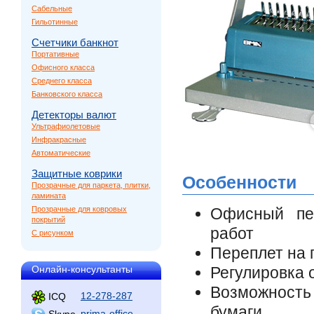
Сабельные
Гильотинные
Счетчики банкнот
Портативные
Офисного класса
Среднего класса
Банковского класса
Детекторы валют
Ультрафиолетовые
Инфракрасные
Автоматические
Защитные коврики
Особенности
Прозрачные для паркета, плитки,
ламината
Прозрачные для ковровых
Офисный пе
покрытий
работ
С рисунком
Переплет на 
Онлайн-консультанты
Регулировка 
Возможность
12-278-287
ICQ
бумаги
prima-office
Skype