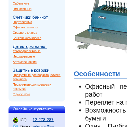
Сабельные
Гильотинные
Счетчики банкнот
Портативные
Офисного класса
Среднего класса
Банковского класса
Детекторы валют
Ультрафиолетовые
Инфракрасные
Автоматические
Защитные коврики
Особенности
Прозрачные для паркета, плитки,
ламината
Прозрачные для ковровых
Офисный пе
покрытий
работ
С рисунком
Переплет на 
Онлайн-консультанты
Возможность
бумаги
12-278-287
ICQ
Одна П-обра
prima-office
Skype