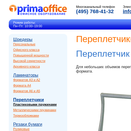
Многоканальный телефон
Элек
(495) 768-41-32
inf
Режим работы:
Пн–Пт: 10:00–19:00
Переплетчик
Шредеры
Персональные
Офисного класса
Переплетчи
Повышенной мощности
Высокой секретности
Архивного класса
Для небольших объемов переп
формата.
Ламинаторы
Форматов A3 и A2
Формата A4
Форматов A6 и A5
Переплетчики
Пластиковыми пружинами
Металлическими пружинами
Термообложками
Резаки бумаги
Роликовые