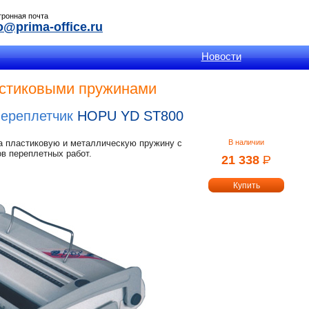
тронная почта
o@prima-office.ru
Новости
астиковыми пружинами
переплетчик
HOPU YD ST800
а пластиковую и металлическую пружину с
В наличии
в переплетных работ.
21 338
Р
УБ.