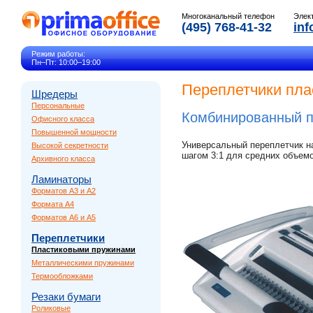
Многоканальный телефон
Элек
(495) 768-41-32
inf
Режим работы:
Пн–Пт: 10:00–19:00
Переплетчики пл
Шредеры
Персональные
Комбинированный 
Офисного класса
Повышенной мощности
Универсальный переплетчик н
Высокой секретности
шагом 3:1 для средних объемо
Архивного класса
Ламинаторы
Форматов A3 и A2
Формата A4
Форматов A6 и A5
Переплетчики
Пластиковыми пружинами
Металлическими пружинами
Термообложками
Резаки бумаги
Роликовые