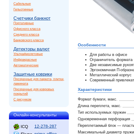
Сабельные
Гильотинные
Счетчики банкнот
Портативные
Офисного класса
Среднего класса
Банковского класса
Особенности
Детекторы валют
Ультрафиолетовые
Для работы в офисе
Ограничитель формата 
Инфракрасные
Две независимые рукоя
Автоматические
Эргономичная П-образн
Защитные коврики
Металлический корпус
Прозрачные для паркета, плитки,
Современный привлека
ламината
Характеристики
Прозрачные для ковровых
покрытий
Формат бумаги, макс.
С рисунком
Длина переплета, макс.
Тип используемых пружин
Онлайн-консультанты
Одновременная перфорация
Переплетаемый блок — пласт
12-278-287
ICQ
Максимальный диаметр пружи
prima-office
Skype