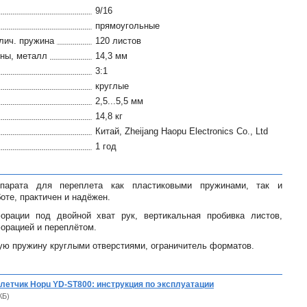
9/16
прямоугольные
лич. пружина
120 листов
ны, металл
14,3 мм
3:1
круглые
2,5...5,5 мм
14,8 кг
Китай, Zheijang Haopu Electronics Co., Ltd
1 год
арата для переплета как пластиковыми пружинами, так и
оте, практичен и надёжен.
орации под двойной хват рук, вертикальная пробивка листов,
орацией и переплётом.
ю пружину круглыми отверстиями, ограничитель форматов.
етчик Hopu YD-ST800: инструкция по эксплуатации
КБ)