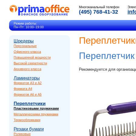
Многоканальный телефон
Элек
(495) 768-41-32
inf
Режим работы:
Пн–Пт: 10:00–19:00
Переплетчик
Шредеры
Персональные
Офисного класса
Переплетчи
Повышенной мощности
Высокой секретности
Архивного класса
Рекомендуется для организац
Ламинаторы
Форматов A3 и A2
Формата A4
Форматов A6 и A5
Переплетчики
Пластиковыми пружинами
Металлическими пружинами
Термообложками
Резаки бумаги
Роликовые