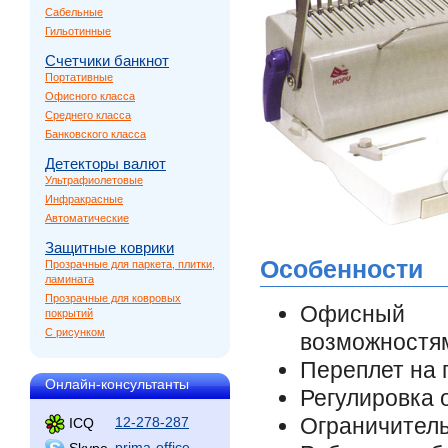
Сабельные
Гильотинные
Счетчики банкнот
Портативные
Офисного класса
Среднего класса
Банковского класса
Детекторы валют
Ультрафиолетовые
Инфракрасные
Автоматические
Защитные коврики
Особенности
Прозрачные для паркета, плитки,
ламината
Прозрачные для ковровых
Офисный 
покрытий
С рисунком
возможностя
Переплет на 
Онлайн-консультанты
Регулировка 
Ограничител
12-278-287
ICQ
prima-office
Skype