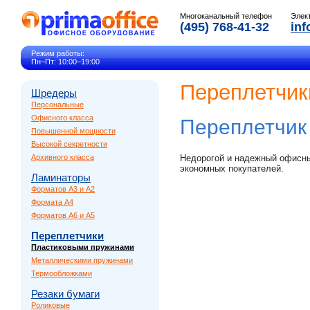
Многоканальный телефон
Элек
(495) 768-41-32
inf
Режим работы:
Пн–Пт: 10:00–19:00
Переплетчик
Шредеры
Персональные
Офисного класса
Переплетчи
Повышенной мощности
Высокой секретности
Архивного класса
Недорогой и надежный офисн
экономных покупателей.
Ламинаторы
Форматов A3 и A2
Формата A4
Форматов A6 и A5
Переплетчики
Пластиковыми пружинами
Металлическими пружинами
Термообложками
Резаки бумаги
Роликовые