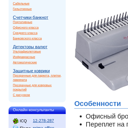
Сабельные
Гильотинные
Счетчики банкнот
Портативные
Офисного класса
Среднего класса
Банковского класса
Детекторы валют
Ультрафиолетовые
Инфракрасные
Автоматические
Защитные коврики
Прозрачные для паркета, плитки,
ламината
Прозрачные для ковровых
покрытий
С рисунком
Особенности
Онлайн-консультанты
Офисный бро
12-278-287
ICQ
Переплет на 
prima-office
Skype