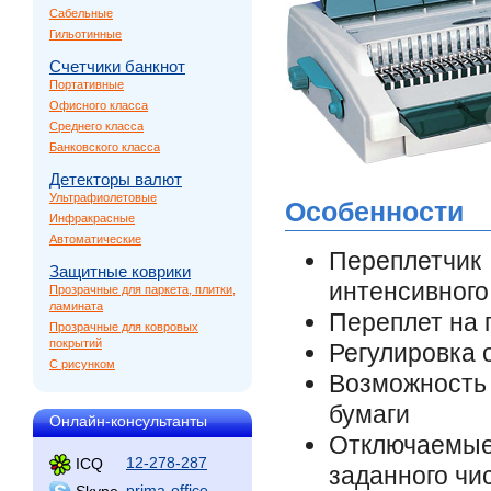
Сабельные
Гильотинные
Счетчики банкнот
Портативные
Офисного класса
Среднего класса
Банковского класса
Детекторы валют
Ультрафиолетовые
Особенности
Инфракрасные
Автоматические
Переплетчик
Защитные коврики
интенсивного
Прозрачные для паркета, плитки,
ламината
Переплет на 
Прозрачные для ковровых
покрытий
Регулировка 
С рисунком
Возможность
бумаги
Онлайн-консультанты
Отключаемы
12-278-287
ICQ
заданного чи
prima-office
Skype