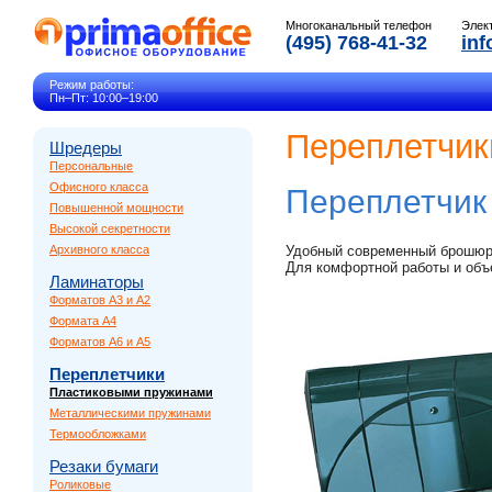
Многоканальный телефон
Элек
(495) 768-41-32
inf
Режим работы:
Пн–Пт: 10:00–19:00
Переплетчик
Шредеры
Персональные
Офисного класса
Переплетчи
Повышенной мощности
Высокой секретности
Архивного класса
Удобный современный брошюр
Для комфортной работы и объ
Ламинаторы
Форматов A3 и A2
Формата A4
Форматов A6 и A5
Переплетчики
Пластиковыми пружинами
Металлическими пружинами
Термообложками
Резаки бумаги
Роликовые