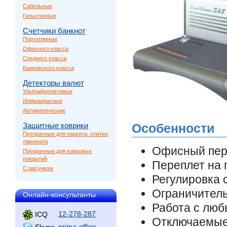
Сабельные
Гильотинные
Счетчики банкнот
Портативные
Офисного класса
Среднего класса
Банковского класса
Детекторы валют
Ультрафиолетовые
Инфракрасные
Автоматические
Защитные коврики
Особенности
Прозрачные для паркета, плитки,
ламината
Офисный пер
Прозрачные для ковровых
покрытий
Переплет на 
С рисунком
Регулировка 
Ограничител
Онлайн-консультанты
Работа с лю
12-278-287
ICQ
Отключаемы
prima-office
Skype