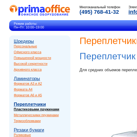
Многоканальный телефон
Элек
(495) 768-41-32
inf
Режим работы:
Пн–Пт: 10:00–19:00
Переплетчик
Шредеры
Персональные
Офисного класса
Переплетчи
Повышенной мощности
Высокой секретности
Архивного класса
Для средних объемов перепле
Ламинаторы
Форматов A3 и A2
Формата A4
Форматов A6 и A5
Переплетчики
Пластиковыми пружинами
Металлическими пружинами
Термообложками
Резаки бумаги
Роликовые