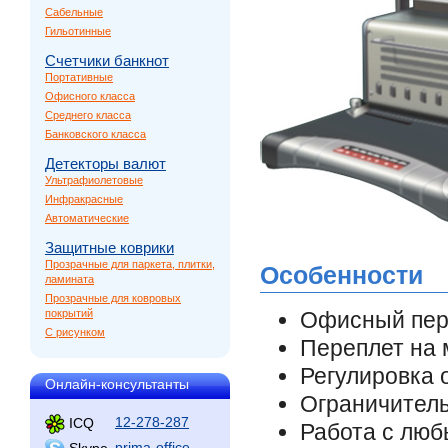
Сабельные
Гильотинные
Счетчики банкнот
Портативные
Офисного класса
Среднего класса
Банковского класса
Детекторы валют
Ультрафиолетовые
Инфракрасные
Автоматические
Защитные коврики
Прозрачные для паркета, плитки,
Особенности
ламината
Прозрачные для ковровых
покрытий
Офисный пер
С рисунком
Переплет на 
Регулировка 
Онлайн-консультанты
Ограничител
12-278-287
ICQ
Работа с лю
prima-office
Skype