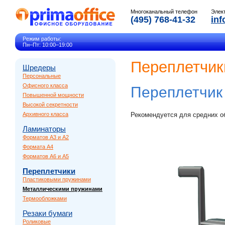
Многоканальный телефон
Элек
(495) 768-41-32
inf
Режим работы:
Пн–Пт: 10:00–19:00
Переплетчик
Шредеры
Персональные
Офисного класса
Переплетчи
Повышенной мощности
Высокой секретности
Архивного класса
Рекомендуется для средних о
Ламинаторы
Форматов A3 и A2
Формата A4
Форматов A6 и A5
Переплетчики
Пластиковыми пружинами
Металлическими пружинами
Термообложками
Резаки бумаги
Роликовые