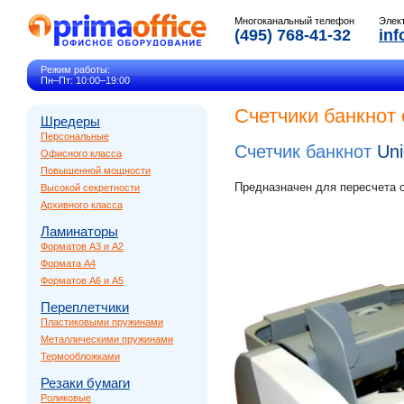
Многоканальный телефон
Элек
(495) 768-41-32
inf
Режим работы:
Пн–Пт: 10:00–19:00
Счетчики банкнот 
Шредеры
Персональные
Счетчик банкнот
Uni
Офисного класса
Повышенной мощности
Предназначен для пересчета 
Высокой секретности
Архивного класса
Ламинаторы
Форматов A3 и A2
Формата A4
Форматов A6 и A5
Переплетчики
Пластиковыми пружинами
Металлическими пружинами
Термообложками
Резаки бумаги
Роликовые