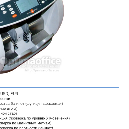
 USD, EUR
совки
ества банкнот (функция «фасовка»)
ие итога)
ной старт
ция (проверка по уровню УФ-свечения)
оверка по магнитным меткам)
роверка по плотности банкнот)