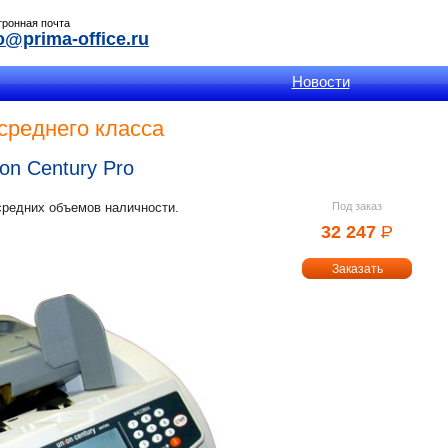
тронная почта
o@prima-office.ru
Новости
среднего класса
on Century Pro
средних объемов наличности.
Под заказ
32 247
Р
УБ.