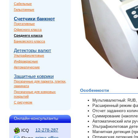
Сабельные
Гильотинные
Счетчики банкнот
Портативные
Офисного класса
Среднего класса
Банковского класса
Детекторы валют
Ультрафиолетовые
Инфракрасные
Автоматические
Защитные коврики
Прозрачные для паркета, плитки,
ламината
Особенности
Прозрачные для ковровых
покрытий
Мультивалютный: RUB,
С рисунком
Расширенный режим фа
Отсчет заданного колич
Суммирование (накоплен
Онлайн-консультанты
Автоматический или руч
Ультрафиолетовая детек
12-278-287
ICQ
Магнитная детекция (пр
Оптическая детекция (п
prima-office
Skype