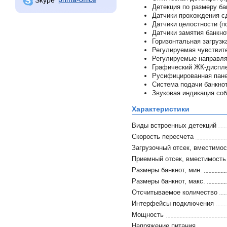
Детекция по размеру ба
Датчики прохождения сд
Датчики целостности (п
Датчики замятия банкно
Горизонтальная загрузк
Регулируемая чувствит
Регулируемые направл
Графический ЖК-диспле
Русифицированная пан
Система подачи банкнот
Звуковая индикация со
Характеристики
Виды встроенных детекций
Скорость пересчета
Загрузочный отсек, вместимос
Приемный отсек, вместимость
Размеры банкнот, мин.
Размеры банкнот, макс.
Отсчитываемое количество
Интерфейсы подключения
Мощность
Напряжение питания