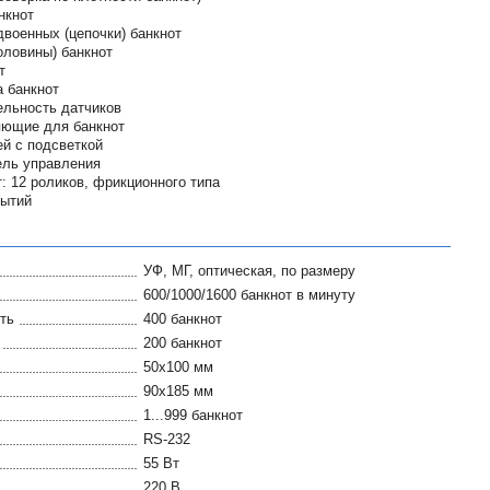
нкнот
военных (цепочки) банкнот
оловины) банкнот
т
а банкнот
ельность датчиков
яющие для банкнот
й с подсветкой
ель управления
: 12 роликов, фрикционного типа
бытий
УФ, МГ, оптическая, по размеру
600/1000/1600 банкнот в минуту
ть
400 банкнот
200 банкнот
50x100 мм
90x185 мм
1...999 банкнот
RS-232
55 Вт
220 В