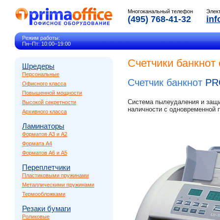
Многоканальный телефон
Элек
(495) 768-41-32
inf
Режим работы:
Пн–Пт: 10:00–19:00
Счетчики банкнот 
Шредеры
Персональные
Счетчик банкнот
PR
Офисного класса
Повышенной мощности
Система пылеудаления и защи
Высокой секретности
наличности с одновременной п
Архивного класса
Ламинаторы
Форматов A3 и A2
Формата A4
Форматов A6 и A5
Переплетчики
Пластиковыми пружинами
Металлическими пружинами
Термообложками
Резаки бумаги
Роликовые