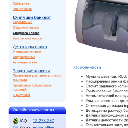
Сабельные
Гильотинные
Счетчики банкнот
Портативные
Офисного класса
Среднего класса
Банковского класса
Детекторы валют
Ультрафиолетовые
Инфракрасные
Автоматические
Особенности
Защитные коврики
Прозрачные для паркета, плитки,
Мультивалютный: RUB,
ламината
Расширенный режим фа
Прозрачные для ковровых
Отсчет заданного колич
покрытий
Суммирование (накоплен
С рисунком
Автоматический или руч
Ультрафиолетовая детек
Оптическая детекция (п
Онлайн-консультанты
Детекция по размеру ба
Датчики прохождения сд
Датчики целостности (п
12-278-287
ICQ
Горизонтальная загрузк
prima-office
Skype