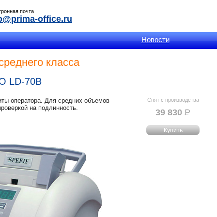
тронная почта
o@prima-office.ru
Новости
среднего класса
O LD-70B
ты оператора. Для средних объемов
Снят с производства
роверкой на подлинность.
39 830
Р
УБ.