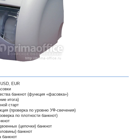
 USD, EUR
совки
ества банкнот (функция «фасовка»)
ие итога)
ной старт
ция (проверка по уровню УФ-свечения)
роверка по плотности банкнот)
нкнот
военных (цепочки) банкнот
оловины) банкнот
а банкнот