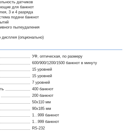
ельность датчиков
яющие для банкнот
ея, 3 и 4 разряда
стема подачи банкнот
бытий
тивного пылеудаления
 дисплея (опционально)
УФ, оптическая, по размеру
600/900/1200/1500 банкнот в минуту
15 уровней
15 уровней
7 уровней
ть
400 банкнот
200 банкнот
50x110 мм
90x185 мм
1...999 банкнот
1...999 банкнот
RS-232