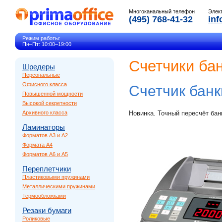
Многоканальный телефон
Элек
(495) 768-41-32
inf
Режим работы:
Пн–Пт: 10:00–19:00
Счетчики бан
Шредеры
Персональные
Офисного класса
Счетчик бан
Повышенной мощности
Высокой секретности
Архивного класса
Новинка. Точный пересчёт бан
Ламинаторы
Форматов A3 и A2
Формата A4
Форматов A6 и A5
Переплетчики
Пластиковыми пружинами
Металлическими пружинами
Термообложками
Резаки бумаги
Роликовые