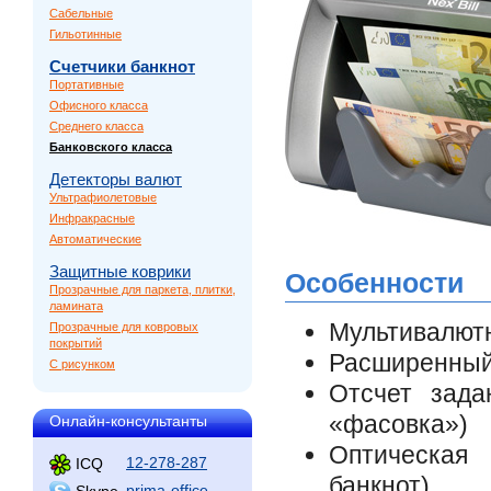
Сабельные
Гильотинные
Счетчики банкнот
Портативные
Офисного класса
Среднего класса
Банковского класса
Детекторы валют
Ультрафиолетовые
Инфракрасные
Автоматические
Защитные коврики
Особенности
Прозрачные для паркета, плитки,
ламината
Мультивалют
Прозрачные для ковровых
покрытий
Расширенный
С рисунком
Отсчет зада
«фасовка»)
Онлайн-консультанты
Оптическая 
12-278-287
ICQ
банкнот)
prima-office
Skype