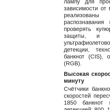
лампу для прос
зависимости от 
реализованы
распознавания 
проверять куп
защиты, и в
ультрафиолет
детекции, техн
банкнот (CIS), 
(RGB).
Высокая скорос
минуту
Счётчики банкно
скоростей перес
1850 банкнот 
детекцией: 800, 