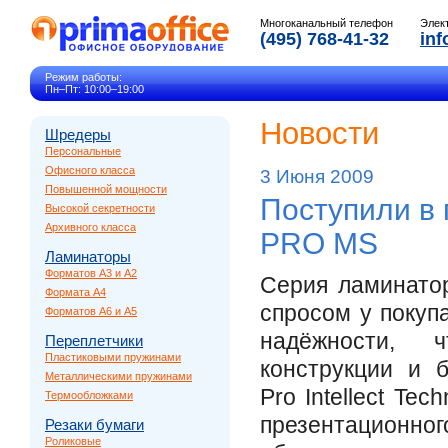
Многоканальный телефон
Элек
(495) 768-41-32
inf
Режим работы:
Пн–Пт: 10:00–19:00
Новости
Шредеры
Персональные
Офисного класса
3 Июня 2009
Повышенной мощности
Поступили в
Высокой секретности
Архивного класса
PRO MS
Ламинаторы
Форматов A3 и A2
Серия ламинато
Формата A4
спросом у покуп
Форматов A6 и A5
надёжности, 
Переплетчики
Пластиковыми пружинами
конструкции и 
Металлическими пружинами
Pro Intellect Te
Термообложками
презентацион
Резаки бумаги
Роликовые