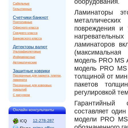
оборудования.
Сабельные
Гильотинные
Ламинаторы э
Счетчики банкнот
металлических
Портативные
повреждения и 
Офисного класса
Среднего класса
нагревательных
Банковского класса
ламинаторов вк
Детекторы валют
(максимальная
Ультрафиолетовые
Инфракрасные
модель PRO MS A
Автоматические
модель PRO MS 
Защитные коврики
толщиной от мин
Прозрачные для паркета, плитки,
ламината
пакетов толщи
Прозрачные для ковровых
покрытий
регулировкой те
С рисунком
Гарантийный 
Онлайн-консультанты
составляет один
модели PRO MS 
12-278-287
ICQ
обозначенного га
prima-office
Skype