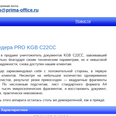
тронная почта
o@prima-office.ru
Новости
едера PRO KGB C22CC
 в продаже уничтожитель документов KGB C22CC, завоевавший
лько благодаря своим техническим параметрам, но и невысокой
 надежности, снова доступен нашим клиентам.
ер зарекомендовал себя с положительной стороны, в первую
клиентов. Несмотря на небольшое количество одновременно
листов, результат резки превосходен — квадратные фрагменты
 По несложным подсчетам, лист стандартного формата А4
 тысяч микроскопических фрагментов, и восстановить документ,
, практически невозможно.
ь этого аппарата осталась столь же демократичной, как и прежде.
/ Характеристики