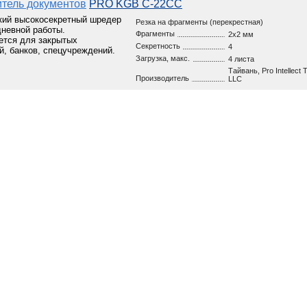
тель документов
PRO KGB C-22CC
кий высокосекретный шредер
Резка на фрагменты (перекрестная)
невной работы.
Фрагменты
2x2 мм
ется для закрытых
Секретность
4
й, банков, спецучреждений.
Загрузка, макс.
4 листа
Тайвань, Pro Intellect 
Производитель
LLC