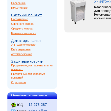
Уничтожи
Сабельные
Классичес
Гильотинные
для повсед
Рекоменду
Счетчики банкнот
организаци
Портативные
Офисного класса
Среднего класса
Банковского класса
Детекторы валют
Ультрафиолетовые
Инфракрасные
Автоматические
Защитные коврики
Прозрачные для паркета, плитки,
ламината
Прозрачные для ковровых
покрытий
С рисунком
Онлайн-консультанты
12-278-287
ICQ
prima-office
Skype