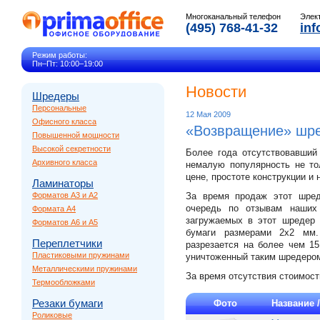
Многоканальный телефон
Элек
(495) 768-41-32
inf
Режим работы:
Пн–Пт: 10:00–19:00
Новости
Шредеры
Персональные
12 Мая 2009
Офисного класса
«Возвращение» шр
Повышенной мощности
Высокой секретности
Более года отсутствовавший
Архивного класса
немалую популярность не то
цене, простоте конструкции и
Ламинаторы
Форматов A3 и A2
За время продаж этот шред
очередь по отзывам наших 
Формата A4
загружаемых в этот шредер 
Форматов A6 и A5
бумаги размерами 2х2 мм.
Переплетчики
разрезается на более чем 15
Пластиковыми пружинами
уничтоженный таким шредером
Металлическими пружинами
За время отсутствия стоимост
Термообложками
Резаки бумаги
Фото
Название 
Роликовые